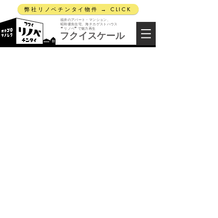
弊社リノベチンタイ物件 → CLICK
福井のアパート・マンション、
昭和優良住宅、海チカゲストハウス
“リノベ”で魅力再生
フクイスケール