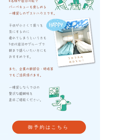
8名様が宿泊可能で
バーベキューも楽しめる
一棟貸しのゲストハウスです。
子供が小さくて周りを
気にするのに
疲れてしまうという方も
3世代宿泊や
グループで
朝まで
語らいたい方にも
おすすめです。
また、企業の幹部会・研修等
でもご活用頂けます。
一棟貸しならではの
贅沢な醍醐味を
是非ご堪能ください。
御予約はこちら