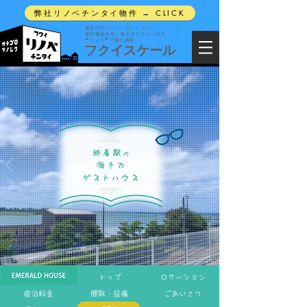
弊社リノベチンタイ物件 → CLICK
福井のアパート・マンション、
昭和優良住宅、海チカゲストハウス
“リノベ”で魅力再生
フクイスケール
トップ
ロケーション
宿泊料金
間取・設備
ごあいさつ