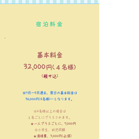
宿泊料金
基本料金
32,000
円
(４名様)
(
税サ込
)
※7月〜9月週末、祭日の基本料金は
36,000円(4名様)〜となります。
※4名様以上の場合は
１名ごとにプラスされます。
★
一人プラスごとに、7,000円
※小学生、幼
児同額
★
清掃費、3,000円(必須）