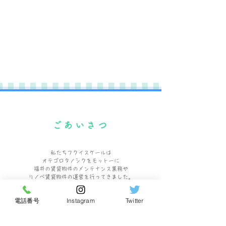
ごあいさつ
私たちフクイスケールは
​オテゴロタノシクをモットーに
福井の賃貸物件のメンテナンス業務や
リノベ賃貸物件の運営を行ってきました。
そんな私達が
電話番号
Instagram
Twitter
この度、憧れのマリンスポット「三国町」にて
ゲストハウスを運営する事となりました。
これまで培った