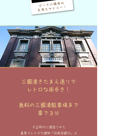
三國湊きたまえ通りで
レトロな街歩き！
無料の三國湊駐車場まで
車で３分
大正時代に建設された
重厚でレトロな建物「旧森田銀行」は