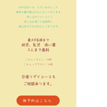
※お支払いは、ただいまのところ
事前の銀行振込のみとなっております。
申し込みフォームにて
申し込み頂いた返信時に
振込先などもお伝えしております。
最大8名様まで
幼児、乳児 添い寝
2人まで無
料
〇チェックイン：14時
〇チェックアウト：10時
日帰りデイユースも
ご相談
承ります。
御予約はこちら