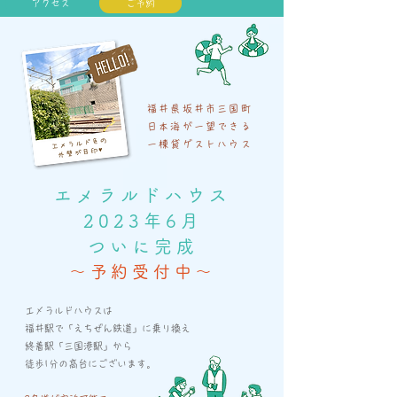
アクセス
ご予約
福井県坂井市三国町
日本海が一望できる
一棟貸ゲストハウス
エメラルドハウス
2023年6月
ついに完成
～予約受付中～
エメラルドハウスは
福井駅で「えちぜん鉄道」に乗り換え
終着駅「三国港駅」から
徒歩1分の高台
​にございます。