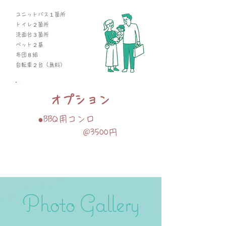
ユニットバス１箇所
トイレ２箇所
洗面台３箇所
ベット２基
布団８組
自転車２台（無料）
オプション
●BBQ用コンロ
@3500円
Photo Gallery