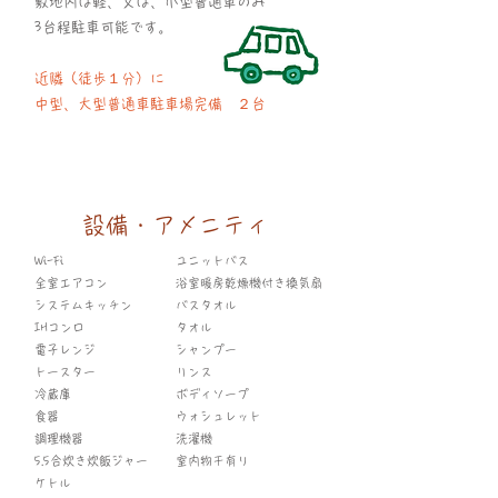
敷地内は軽、又は、小型普通車のみ
3台程駐車可能です。
近隣（徒歩１分）に
中型、大型普通車駐車場完備 ２台
設備・アメニティ
Wi
-Fi
ユニットバス
全室エアコン
浴室暖房乾燥機付き換気扇
システムキッチン
バスタオル
IHコンロ
タオル
電子レンジ
シャンプー
トースター
リンス
冷蔵庫
ボディソープ
食器
ウォシュレット
調理機器
洗濯機
5.5合炊き炊飯ジャー
室内物干有り
ケトル