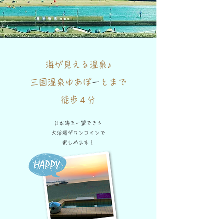
海が見える温泉♪
三国温泉ゆあぽ
ー
とまで
​徒歩４分
日本海を一望できる
大浴場がワンコインで
​楽しめます！