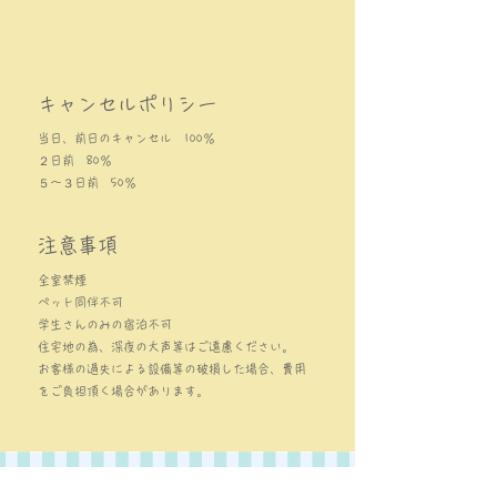
キャンセルポリシー
当日、前日のキャンセル 100％
２日前 80％
５～３日前 50％
注意事項
全室禁煙
ペット同伴不可
学生さんのみの宿泊不可
住宅地の為、深夜の大声等はご遠慮ください。
お客様の過失による設備等の破損した場合、費用
をご負担頂く場合があります。